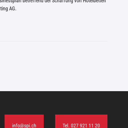
sinessplan betreffend der Schaffung von Hotelbetten
ting AG.
info@spi.ch
Tel. 027 921 11 20