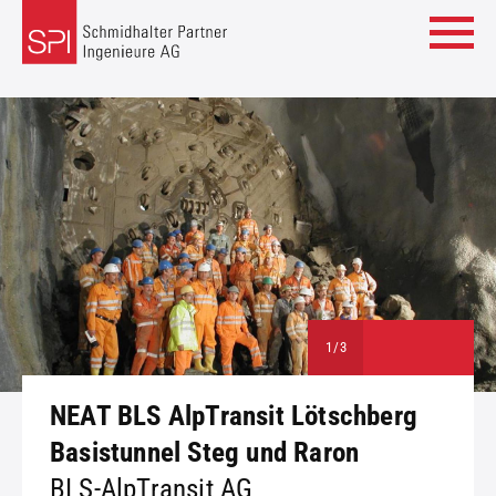
1
/
3
NEAT BLS AlpTransit Lötschberg
Basistunnel Steg und Raron
BLS-AlpTransit AG