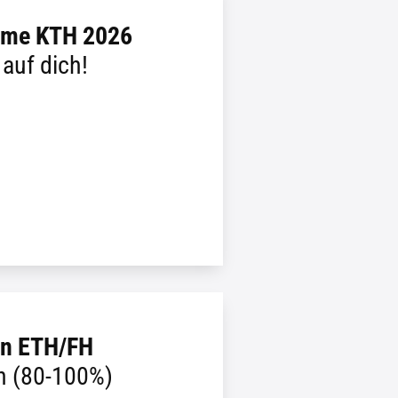
hme KTH 2026
 auf dich!
in ETH/FH
ch (80-100%)