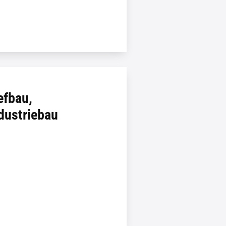
efbau,
ndustriebau