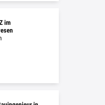
Z im
wesen
h
Bauingenieur in